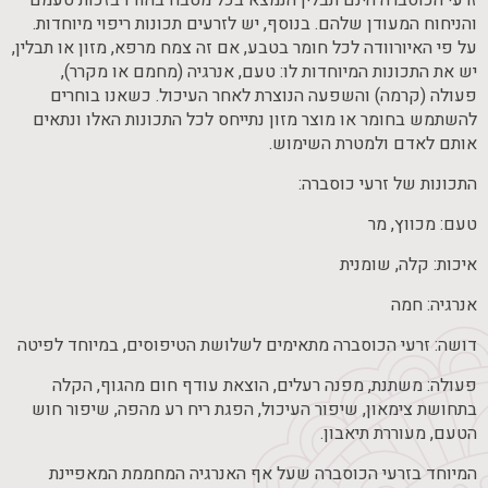
זרעי הכוסברה הינם תבלין הנמצא בכל מטבח בהודו בזכות טעמם
והניחוח המעודן שלהם. בנוסף, יש לזרעים תכונות ריפוי מיוחדות.
על פי האיורוודה לכל חומר בטבע, אם זה צמח מרפא, מזון או תבלין,
יש את התכונות המיוחדות לו: טעם, אנרגיה (מחמם או מקרר),
פעולה (קרמה) והשפעה הנוצרת לאחר העיכול. כשאנו בוחרים
להשתמש בחומר או מוצר מזון נתייחס לכל התכונות האלו ונתאים
אותם לאדם ולמטרת השימוש.
התכונות של זרעי כוסברה:
טעם: מכווץ, מר
איכות: קלה, שומנית
אנרגיה: חמה
דושה: זרעי הכוסברה מתאימים לשלושת הטיפוסים, במיוחד לפיטה
פעולה: משתנת, מפנה רעלים, הוצאת עודף חום מהגוף, הקלה
בתחושת צימאון, שיפור העיכול, הפגת ריח רע מהפה, שיפור חוש
הטעם, מעוררת תיאבון.
המיוחד בזרעי הכוסברה שעל אף האנרגיה המחממת המאפיינת