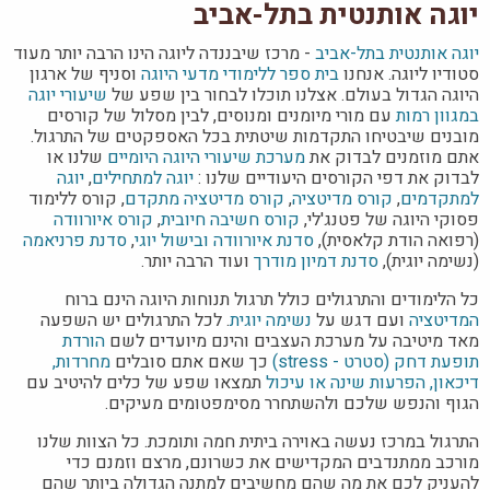
יוגה אותנטית בתל-אביב
יוגה אותנטית בתל-אביב
- מרכז שיבננדה ליוגה הינו הרבה יותר מעוד
סטודיו ליוגה. אנחנו
בית ספר ללימודי מדעי היוגה
וסניף של ארגון
היוגה הגדול בעולם. אצלנו תוכלו לבחור בין שפע של
שיעורי יוגה
במגוון רמות
עם מורי מיומנים ומנוסים, לבין מסלול של קורסים
מובנים שיבטיחו התקדמות שיטתית בכל האספקטים של התרגול.
אתם מוזמנים לבדוק את
מערכת שיעורי היוגה היומיים
שלנו או
לבדוק את דפי הקורסים היעודיים שלנו :
יוגה למתחילים
,
יוגה
למתקדמים
,
קורס מדיטציה
,
קורס מדיטציה מתקדם
, קורס ללימוד
פסוקי היוגה של פטנג'לי,
קורס חשיבה חיובית
,
קורס איורוודה
(רפואה הודת קלאסית),
סדנת איורוודה ובישול יוגי
,
סדנת פרניאמה
(נשימה יוגית),
סדנת דמיון מודרך
ועוד הרבה יותר.
כל הלימודים והתרגולים כולל תרגול תנוחות היוגה הינם ברוח
המדיטציה
ועם דגש על
נשימה יוגית
. לכל התרגולים יש השפעה
מאד מיטיבה על מערכת העצבים והינם מיועדים לשם
הורדת
תופעת דחק (סטרט - stress)
כך שאם אתם סובלים
מחרדות,
דיכאון, הפרעות שינה או עיכול
תמצאו שפע של כלים להיטיב עם
הגוף והנפש שלכם ולהשתחרר מסימפטומים מעיקים.
התרגול במרכז נעשה באוירה ביתית חמה ותומכת. כל הצוות שלנו
מורכב ממתנדבים המקדישים את כשרונם, מרצם וזמנם כדי
להעניק לכם את מה שהם מחשיבים למתנה הגדולה ביותר שהם