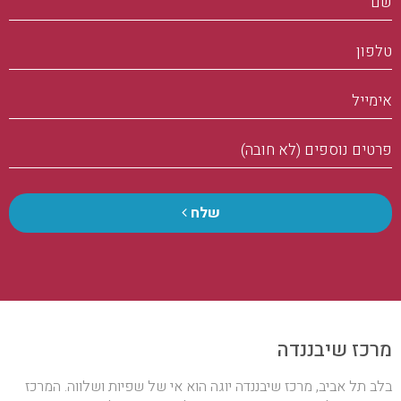
טלפון
אימייל
פרטים
נוספים
(לא
חובה)
שלח
מרכז שיבננדה
בלב תל אביב, מרכז שיבננדה יוגה הוא אי של שפיות ושלווה. המרכז