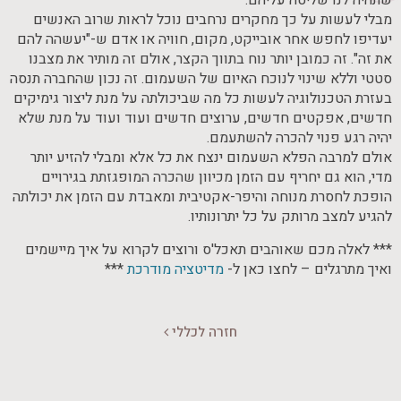
שתהיה לנו שליטה עליהם.
מבלי לעשות על כך מחקרים נרחבים נוכל לראות שרוב האנשים
יעדיפו לחפש אחר אובייקט, מקום, חוויה או אדם ש-"יעשהה להם
את זה". זה כמובן יותר נוח בתווך הקצר, אולם זה מותיר את מצבנו
סטטי וללא שינוי לנוכח האיום של השעמום. זה נכון שהחברה תנסה
בעזרת הטכנולוגיה לעשות כל מה שביכולתה על מנת ליצור גימיקים
חדשים, אפקטים חדשים, ערוצים חדשים ועוד ועוד על מנת שלא
יהיה רגע פנוי להכרה להשתעמם.
אולם למרבה הפלא השעמום ינצח את כל אלא ומבלי להזיע יותר
מדי, הוא גם יחריף עם הזמן מכיוון שהכרה המופגזתת בגירויים
הופכת לחסרת מנוחה והיפר-אקטיבית ומאבדת עם הזמן את יכולתה
להגיע למצב מרותק על כל יתרונותיו.
*** לאלה מכם שאוהבים תאכל'ס ורוצים לקרוא על איך מיישמים
ואיך מתרגלים – לחצו כאן ל-
מדיטציה מודרכת
***
חזרה לכללי