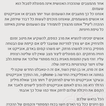
אחד מהמצבים שההכרה האנושית אינה מסוגלת לסבול הוא
שעמום.
אנחנו כל כך מתעבים את השעמום ועוד יותר מצבים או אובייקטים
או אנשים משעממים, שאנחנו מוכנים לעשות כל דברר שירתק את
ההכרה ו"יציל" אותנו מהצורך להתמודד עם השעמום שיונק מאיתנו
כל טיפת חיוניות.
אנשים יסכימו להוציא את מרב כספם, להשקיע את מיטב זמנם
ולהרחיק אם יש צורך למדינות שמעבר לים אם קיימת שם הבטחה
מספיק ברורה למשהו מרתק. יש משהו קסום באדם, אובייקט או
חוויה מרתקים. הם מסוגלים ליצור מצב שאין לנו שליטה רצונית
עליו. זוהי מעין התנסות מאגית בכוח מסתורי שלוכד את שימת הלב
שלנו ויוצר קוהרנטיות בזרימה שלה.
אם זה סרט, או בן המין השני, אם זה ה-טאבלט החדש שקנו לי
במתנה או האפליקציה החדשה ב-i-phone , מה הופךך אובייקטים
ובעיקר אובייקטים חדשים למרתקים ? ויותר מכך שאלת מיליון
הדולר היא מה גורם לאותם אובייקטים להפוך לישנים ולאבד את
הקסם את היכולת שלהם לרתק אותי כמו שכל כך אהבתי.
הכל בראש שלכם
גם היוגים ככל בני האדם חשו בכוח המסתורי והקסום של ההכרה