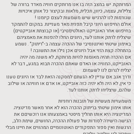
המרותקת. יש במצב הזה בו אנו מרותקים חוויה מאדד ברורה של
צלילות, עצמה, כיוון, תכלית, מלאות ובקיצור כל אותן איכויות
שגורמות לנו להרגיש שיש משמעות לעצם קיומנו !
אולם החיפוש היוגי קיבל תפנית מאד מעניינת. במקום להתמקד
בחיפוש אחר האובייקט האולטימטיבי (או קבוצתת אובייקטים)
שיצליח לרתק אותנו לעד, היוגים החלו להפנות את מאמציהם
באימון שיטתי ואינטנסיבי של ההכרה עצמה ב-"ריתוק" . נשמע
בהתחלה קצת הזוי אבל היוגים אכן גילו את התשובה !
אם ההכרה תהיה מאומנת להיות מרותקת, לא משנה מה יהיה
האובייקט, החוויה או האדם שאתם ההכרה תבוא במגע,, דבר לא
יצליח לגרום לנו לשעמום.
ודרך אגב אם עדיין לא הגעתם למסקנה הזאת לבד אז היוגים טענו
כי אין, לא היה ולא יהיה כזה אובייקט, או אדם או חוויהה או שילוב
שלהם, שיצליחו לרתק אותנו לעד.
משמעויות מעשיות של תובנות רוחניות
אותו אימון שיטתי בריתוק ההכרה הוא לא אחר מאשר מדיטציה.
המדיטציה היא אותו תהליך מיסטי באמצעותו אנו רוכשיםם את
הגישה הישירה לסודות של פעולת ההכרה, החושים, שימת הלב,
הרגשות ואין ספור התפקודים האוטונומיים המהווים את חיינו מבלי