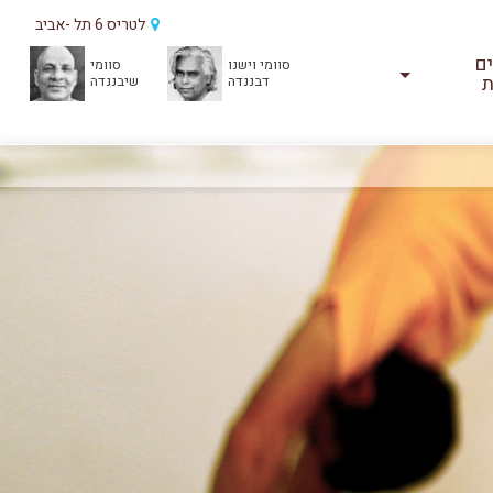
לטריס 6 תל -אביב
ים
סוומי וישנו
סוומי
ת
דבננדה
שיבננדה